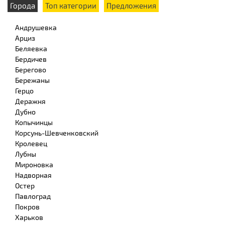
Города
Топ категории
Предложения
Андрушевка
Арциз
Беляевка
Бердичев
Берегово
Бережаны
Герцо
Деражня
Дубно
Копычинцы
Корсунь-Шевченковский
Кролевец
Лубны
Мироновка
Надворная
Остер
Павлоград
Покров
Харьков