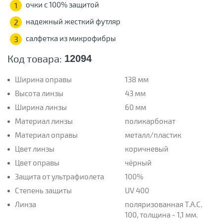
очки с 100% защитой
1
надежный жесткий футляр
2
салфетка из микрофибры
3
Код товара:
12094
Ширина оправы
138 мм
Высота линзы
43 мм
Ширина линзы
60 мм
Материал линзы
поликарбонат
Материал оправы
металл/пластик
Цвет линзы
коричневый
Цвет оправы
чёрный
Защита от ультрафиолета
100%
Степень защиты
UV 400
Линза
поляризованная T.A.C.
100, толщина - 1,1 мм.