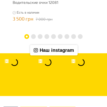
Водительские очки 12081
В
Есть в наличии
3 500 грн
3
7 000 грн
Наш instagram