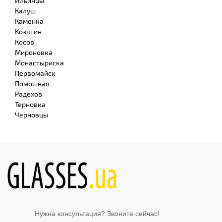
Ильинцы
Калуш
Каменка
Козятин
Косов
Мироновка
Монастыриска
Первомайск
Помошная
Радехов
Терновка
Черновцы
Нужна консультация? Звоните сейчас!