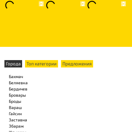
Города
Топ категории
Предложения
Бахмач
Беляевка
Бердичев
Бровары
Броды
Вараш
Гайсин
Заставна
Збараж