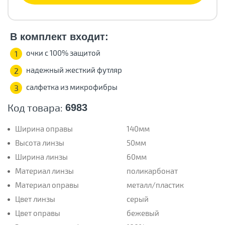
В комплект входит:
очки с 100% защитой
1
надежный жесткий футляр
2
салфетка из микрофибры
3
Код товара:
6983
Ширина оправы
140мм
Высота линзы
50мм
Ширина линзы
60мм
Материал линзы
поликарбонат
Материал оправы
металл/пластик
Цвет линзы
серый
Цвет оправы
бежевый